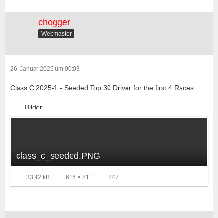
chogger
Webmaster
26. Januar 2025 um 00:03
Class C 2025-1 - Seeded Top 30 Driver for the first 4 Races:
Bilder
class_c_seeded.PNG
33,42 kB
616 × 811
247