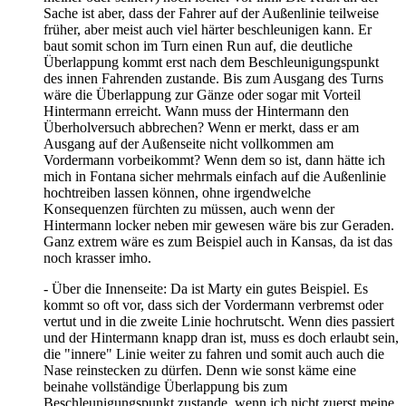
Sache ist aber, dass der Fahrer auf der Außenlinie teilweise
früher, aber meist auch viel härter beschleunigen kann. Er
baut somit schon im Turn einen Run auf, die deutliche
Überlappung kommt erst nach dem Beschleunigungspunkt
des innen Fahrenden zustande. Bis zum Ausgang des Turns
wäre die Überlappung zur Gänze oder sogar mit Vorteil
Hintermann erreicht. Wann muss der Hintermann den
Überholversuch abbrechen? Wenn er merkt, dass er am
Ausgang auf der Außenseite nicht vollkommen am
Vordermann vorbeikommt? Wenn dem so ist, dann hätte ich
mich in Fontana sicher mehrmals einfach auf die Außenlinie
hochtreiben lassen können, ohne irgendwelche
Konsequenzen fürchten zu müssen, auch wenn der
Hintermann locker neben mir gewesen wäre bis zur Geraden.
Ganz extrem wäre es zum Beispiel auch in Kansas, da ist das
noch krasser imho.
- Über die Innenseite: Da ist Marty ein gutes Beispiel. Es
kommt so oft vor, dass sich der Vordermann verbremst oder
vertut und in die zweite Linie hochrutscht. Wenn dies passiert
und der Hintermann knapp dran ist, muss es doch erlaubt sein,
die "innere" Linie weiter zu fahren und somit auch auch die
Nase reinstecken zu dürfen. Denn wie sonst käme eine
beinahe vollständige Überlappung bis zum
Beschleunigungspunkt zustande, wenn ich nicht zuerst meine