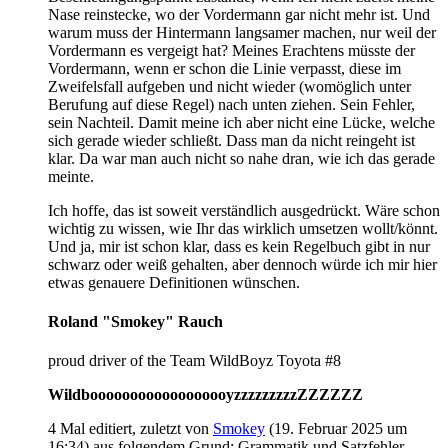
Nase reinstecke, wo der Vordermann gar nicht mehr ist. Und
warum muss der Hintermann langsamer machen, nur weil der
Vordermann es vergeigt hat? Meines Erachtens müsste der
Vordermann, wenn er schon die Linie verpasst, diese im
Zweifelsfall aufgeben und nicht wieder (womöglich unter
Berufung auf diese Regel) nach unten ziehen. Sein Fehler,
sein Nachteil. Damit meine ich aber nicht eine Lücke, welche
sich gerade wieder schließt. Dass man da nicht reingeht ist
klar. Da war man auch nicht so nahe dran, wie ich das gerade
meinte.
Ich hoffe, das ist soweit verständlich ausgedrückt. Wäre schon
wichtig zu wissen, wie Ihr das wirklich umsetzen wollt/könnt.
Und ja, mir ist schon klar, dass es kein Regelbuch gibt in nur
schwarz oder weiß gehalten, aber dennoch würde ich mir hier
etwas genauere Definitionen wünschen.
Roland "Smokey" Rauch
proud driver of the Team WildBoyz Toyota #8
WildboooooooooooooooooyzzzzzzzzzZZZZZZ
4 Mal editiert, zuletzt von
Smokey
(
19. Februar 2025 um
16:34
) aus folgendem Grund: Grammatik und Satzfehler