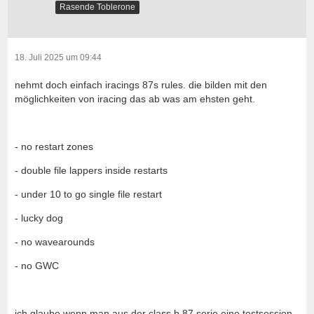
Rasende Toblerone
18. Juli 2025 um 09:44
nehmt doch einfach iracings 87s rules. die bilden mit den
möglichkeiten von iracing das ab was am ehsten geht.
- no restart zones
- double file lappers inside restarts
- under 10 to go single file restart
- lucky dog
- no wavearounds
- no GWC
ich glaube wenn man aus der class b 87 serie eine testsession