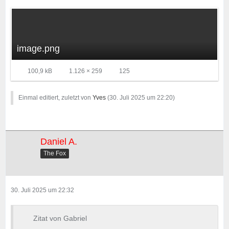
image.png
100,9 kB
1.126 × 259
125
Einmal editiert, zuletzt von
Yves
(
30. Juli 2025 um 22:20
)
Daniel A.
The Fox
30. Juli 2025 um 22:32
Zitat von Gabriel