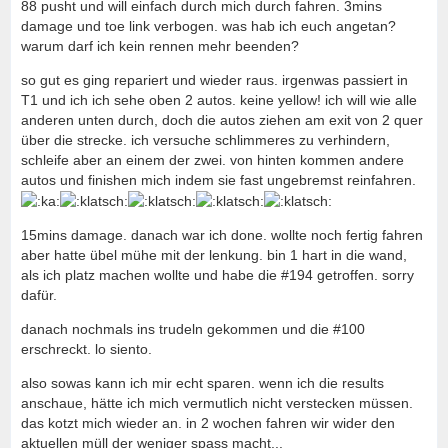
88 pusht und will einfach durch mich durch fahren. 3mins
damage und toe link verbogen. was hab ich euch angetan?
warum darf ich kein rennen mehr beenden?
so gut es ging repariert und wieder raus. irgenwas passiert in
T1 und ich ich sehe oben 2 autos. keine yellow! ich will wie alle
anderen unten durch, doch die autos ziehen am exit von 2 quer
über die strecke. ich versuche schlimmeres zu verhindern,
schleife aber an einem der zwei. von hinten kommen andere
autos und finishen mich indem sie fast ungebremst reinfahren.
15mins damage. danach war ich done. wollte noch fertig fahren
aber hatte übel mühe mit der lenkung. bin 1 hart in die wand,
als ich platz machen wollte und habe die #194 getroffen. sorry
dafür.
danach nochmals ins trudeln gekommen und die #100
erschreckt. lo siento.
also sowas kann ich mir echt sparen. wenn ich die results
anschaue, hätte ich mich vermutlich nicht verstecken müssen.
das kotzt mich wieder an. in 2 wochen fahren wir wider den
aktuellen müll der weniger spass macht...